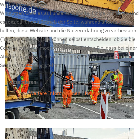
Wir benutzen Cookies
Wir nutzen Cookies auf unserer Website. Einige von ihnen sind
essenziell für den Betrieb der Seite, während andere uns
helfen, diese Website und die Nutzererfahrung zu verbessern
(Tracking Cookies). Sie können selbst entscheiden, ob Sie die
Cookies zulassen möchten. Bitte beachten Sie, dass bei einer
Ablehnung womöglich nicht mehr alle Funktionalitäten der
Seite zur Verfügung stehen.
Akzeptieren
Ablehnen
Weitere Informationen
|
Impressum