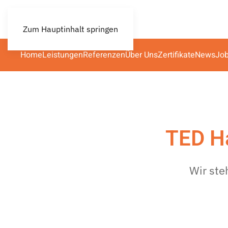
Zum Hauptinhalt springen
Home
Leistungen
Referenzen
Über Uns
Zertifikate
News
Jo
TED H
Wir ste