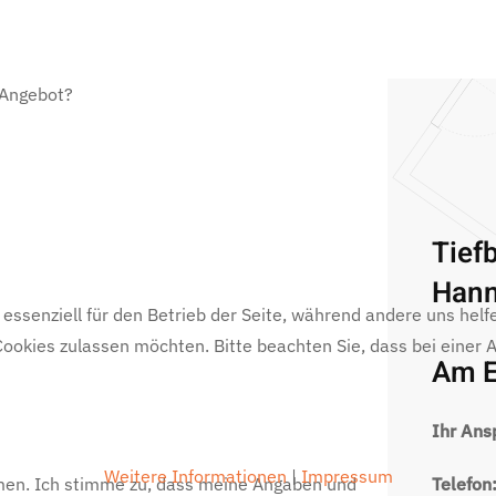
 Angebot?
Tief
Hann
 essenziell für den Betrieb der Seite, während andere uns hel
 Cookies zulassen möchten. Bitte beachten Sie, dass bei einer
Am E
Ihr Ans
Weitere Informationen
|
Impressum
men. Ich stimme zu, dass meine Angaben und
Telefon: